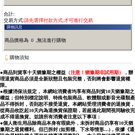
合計:
交易方式:
請先選擇付款方式,才可進行交易
購物訊息
商品價格為 0 ,無法進行購物
購物須知
●商品到貨享十天猶豫期之權益
（注意！猶豫期非試用期）
，辦
理退貨商品必須是全新狀態且包裝完整，否則將會影響退貨權
限。
●
根據消保法規定， 本網站消費者均享有商品到貨
10
天猶豫期之
權益；但特別標定說明、特殊包裝商品、軟體類或影音光碟類產
品不得拆封，否則恕不接受退貨。本網站受理消費者的退換貨，
從商品收訖起
10
天內為退換貨保證期，若超過此期間視同驗收完
成不得退換貨。並請所有消費者注意以下事項：
●
個人衛生用品除商品本身有瑕疵外，未拆封商品仍享有
10
天猶
豫期之退貨權利。但已拆封 (如剪標、下水等情形…)，依據《通