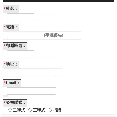
*
姓名：
*
電話：
(手機優先)
*
郵遞區號：
*
地址：
*
Email：
*
發票聯式：
二聯式
三聯式
捐贈