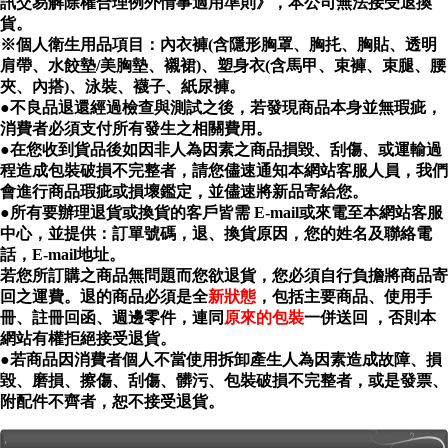
訊交易解除權合理例外情事適用準則》，本公司無法接受退換
貨。
※個人衛生用品項目：內衣褲(含隱形胸罩、胸扥、胸貼、透明
肩帶、水餃墊/美胸墊、襯裙)、塑身衣(含馬甲、束褲、束腿、腰
夾、內搭)、泳裝、襪子、紙尿褲。
●
不良品退還經過檢查與測試之後，若發現商品本身並無瑕疵，
消費者必須支付所有發生之相關費用。
●
在您收到貨品後如因非人為因素之商品損毀、刮傷、或運輸過
程造成包裝破損不完整者，請您儘速通知本網站客服人員，我們
會進行商品瑕疵或損壞鑑定，並儘速將新品寄給您。
●
所有要辦理退貨或換貨的客戶皆需 E-mail或來電至本網站客服
中心，並提供：訂單號碼，退、換貨原因，您的姓名及聯絡電
話，E-mail地址。
若您所訂購之商品無問題而您欲退貨，您必須自行負擔將商品寄
回之運費。退的商品必須是全
新狀態
，包括主要商品、使用手
冊、註冊回函、週邊零件，連同
原來的包裝
一併送回 ，否則本
網站有權拒絕接受退貨。
●
若商品因消費者個人不當使用拆卸產生人為因素造成故障、損
毀、磨損、擦傷、刮傷、髒污、包裝破損不完整者，或是發票、
附配件不齊者，恕不接受退貨。