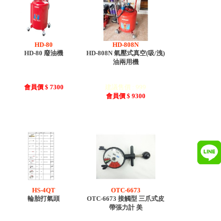
HD-80
HD-808N
HD-80 廢油機
HD-808N 氣壓式真空(吸/洩)
油兩用機
會員價 $ 7300
建議售價 : 999
會員價 $ 9300
HS-4QT
OTC-6673
輪胎打氣頭
OTC-6673 接觸型 三爪式皮
帶張力計 美