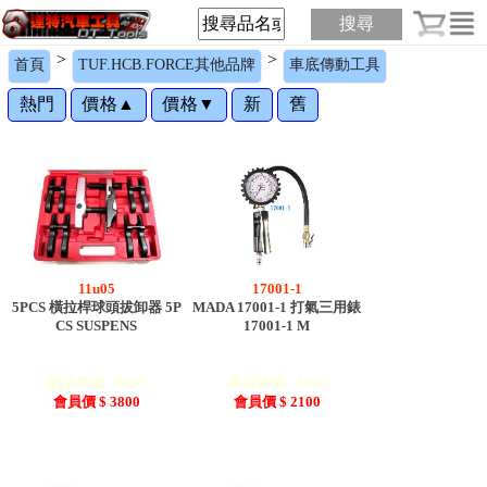
搜尋
>
>
首頁
TUF.HCB.FORCE其他品牌
車底傳動工具
熱門
價格▲
價格▼
新
舊
11u05
17001-1
5PCS 橫拉桿球頭拔卸器 5P
MADA 17001-1 打氣三用錶
CS SUSPENS
17001-1 M
建議售價 : 6000
建議售價 : 3400
會員價 $ 3800
會員價 $ 2100