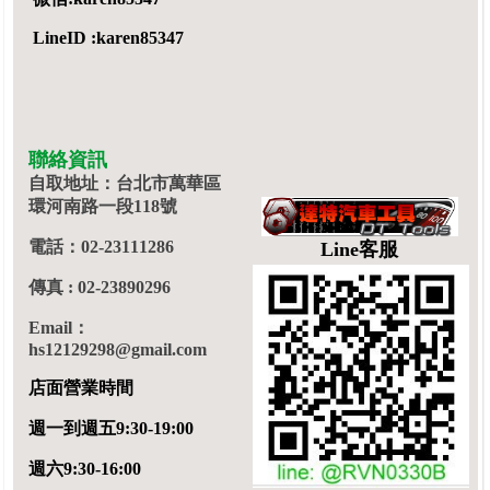
LineID :karen85347
聯絡資訊
自取地址：台北市萬華區
環河南路一段118號
電話：02-23111286
Line客服
傳真 : 02-23890296
Email：
hs12129298@gmail.com
店面營業時間
週一到週五9:30-19:00
週六9:30-16:00