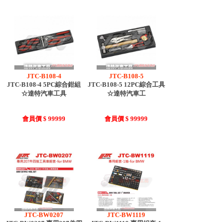
JTC-B108-4
JTC-B108-5
JTC-B108-4 5PC綜合鉗組
JTC-B108-5 12PC綜合工具
☆達特汽車工具
☆達特汽車工
會員價 $ 99999
會員價 $ 99999
JTC-BW0207
JTC-BW1119