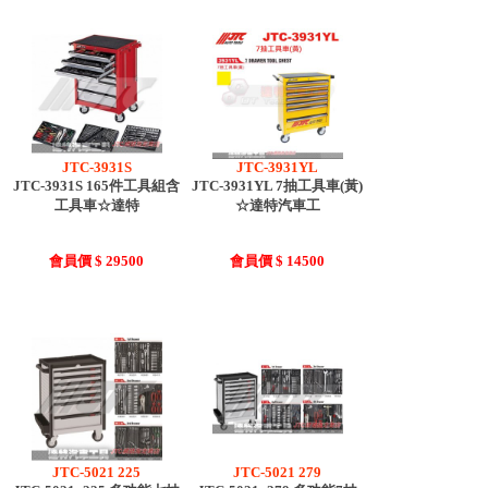
JTC-3931S
JTC-3931YL
JTC-3931S 165件工具組含
JTC-3931YL 7抽工具車(黃)
工具車☆達特
☆達特汽車工
會員價 $ 29500
會員價 $ 14500
JTC-5021 225
JTC-5021 279