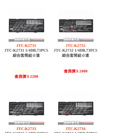
JTC-K2731
JTC-K2732
JTC-K2731 1/4DR.73PCS
JTC-K2732 1/4DR.73PCS
綜合套筒組☆達
綜合套筒組☆達
建議售價 : 2200
會員價 $ 2400
會員價 $ 2200
JTC-K2733
JTC-K2734