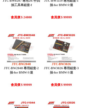
JTC-BW0207 專用207件四
JTC-BW1119 專用組套-1
抽工具車組套-f
抽-for BMW☆達
會員價 $ 24000
會員價 $ 99999
JTC-BW2048
JTC-BW3026
JTC-BW2048 專用組套-2
JTC-BW3026 專用組套-3
抽-for BMW☆達
抽-for BMW☆達
會員價 $ 99999
會員價 $ 99999