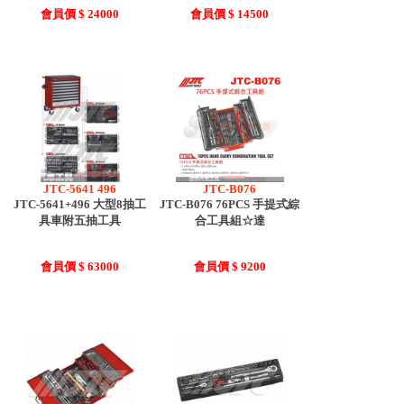
會員價 $ 24000
會員價 $ 14500
JTC-5641 496
JTC-B076
JTC-5641+496 大型8抽工
JTC-B076 76PCS 手提式綜
具車附五抽工具
合工具組☆達
會員價 $ 63000
會員價 $ 9200