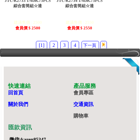
JTC-K2733 1/4DR.73PCS
JTC-K2734 1/4DR.73PCS
綜合套筒組☆達
綜合套筒組☆達
建議售價 : 2500
建議售價 : 2550
會員價 $ 2500
會員價 $ 2550
[1]
2
3
4
下一頁
快速連結
產品服務
回首頁
會員專區
關於我們
交通資訊
購物車
匯款資訊
微信:karen85347