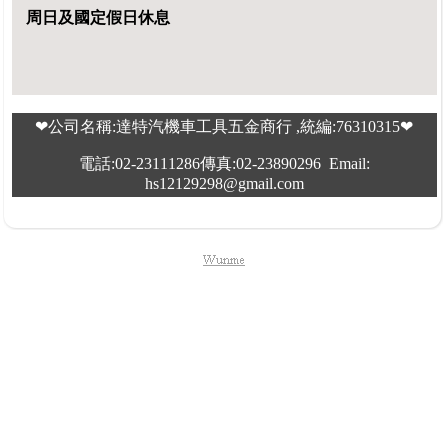
周日及國定假日休息
❤公司名稱:達特汽機車工具五金商行 ,統編:76310315❤
電話:02-23111286傳真:02-23890296 Email:
hs12129298@gmail.com