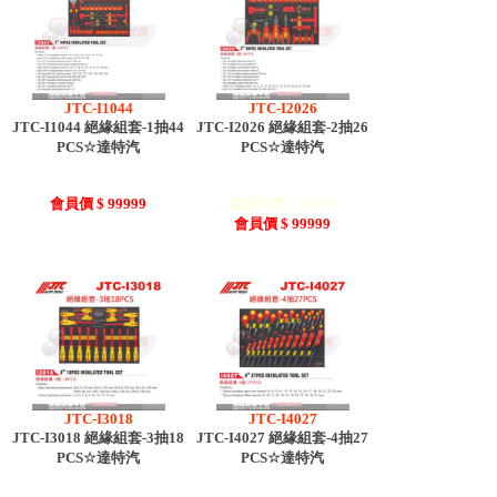
JTC-I1044
JTC-I2026
JTC-I1044 絕緣組套-1抽44
JTC-I2026 絕緣組套-2抽26
PCS☆達特汽
PCS☆達特汽
會員價 $ 99999
建議售價 : 99999
會員價 $ 99999
JTC-I3018
JTC-I4027
JTC-I3018 絕緣組套-3抽18
JTC-I4027 絕緣組套-4抽27
PCS☆達特汽
PCS☆達特汽