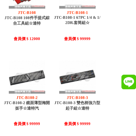
JTC-B108
JTC-B108-1
JTC-B108-1 67PC 1/4 & 1/
JTC-B108 108件手提式綜
2DR.套筒組☆
合工具組☆達特
會員價 $ 12000
會員價 $ 99999
JTC-B108-2
JTC-B108-3
JTC-B108-2 鏡面薄型梅開
JTC-B108-3 雙色柄強力型
扳手☆達特汽
起子組☆達特
會員價 $ 99999
會員價 $ 99999