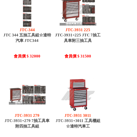
JTC-344
JTC-3931 225
JTC 344 五抽工具組☆達特
JTC-3931+225 JTC 7抽工
汽車 JTC344
具車附三抽工具
會員價 $ 32000
會員價 $ 31500
JTC-3931 279
JTC-3931 3011
JTC-3931+279 7抽工具車
JTC-3931+3011 工具櫃組
附四抽工具組
☆達特汽車工