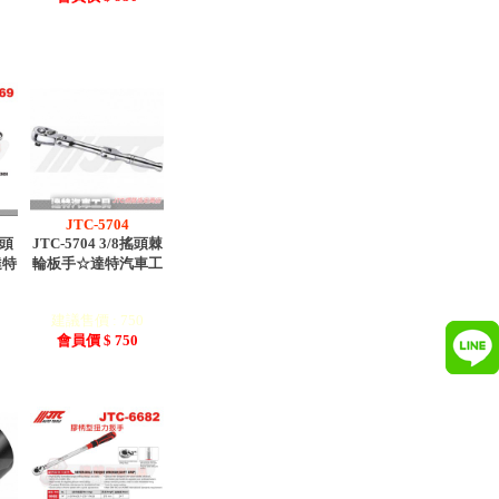
JTC-5704
搖頭
JTC-5704 3/8搖頭棘
達特
輪板手☆達特汽車工
建議售價 : 750
會員價 $ 750