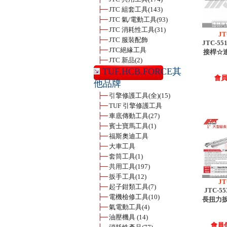
JTC 組套工具
(143)
JTC 氣/電動工具
(93)
JTC 消耗性工具
(31)
JT
JTC 服裝配飾
JTC-5
JTC絕緣工具
接桿☆
JTC 新品
(2)
TUF.HCB.FORCE其
會員價
他品牌
引擎修護工具(全)
(15)
TUF 引擎修護工具
車底傳動工具
(27)
賓士寶馬工具
(1)
福斯奧迪工具
大車工具
套筒工具
(1)
共用工具
(197)
扳手工具
(12)
JT
起子鉗類工具
(7)
JTC-5
電機檢修工具
(10)
長扭力扳手
氣電動工具
(4)
油壓機具
(14)
會員價 