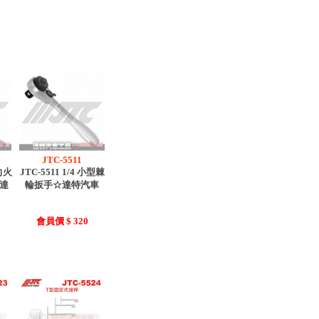
JTC-5511
向火
JTC-5511 1/4 小型棘
☆達
輪扳手☆達特汽車
會員價 $ 320