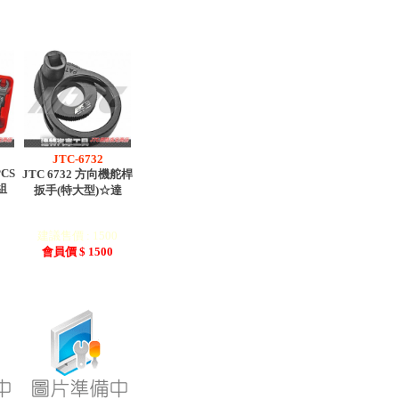
JTC-6732
PCS
JTC 6732 方向機舵桿
組
扳手(特大型)☆達
0
建議售價 : 1500
會員價 $ 1500