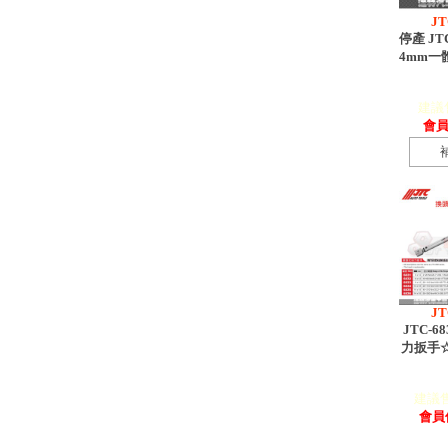
JT
停產 JTC
4mm一
建議售
會員價
JT
JTC-6
力扳手
建議售價
會員價