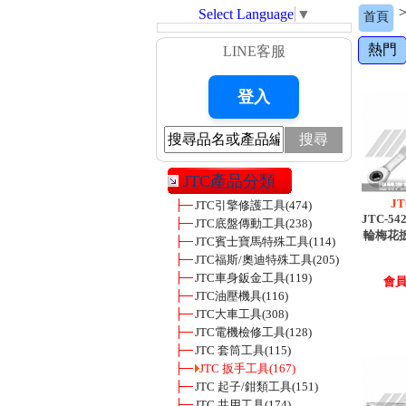
Select Language
▼
首頁
熱門
LINE客服
搜尋
JTC產品分類
JT
JTC引擎修護工具
(474)
JTC-5
JTC底盤傳動工具
(238)
輪梅花
JTC賓士寶馬特殊工具
(114)
JTC福斯/奧迪特殊工具
(205)
JTC車身鈑金工具
(119)
會員價
JTC油壓機具
(116)
JTC大車工具
(308)
JTC電機檢修工具
(128)
JTC 套筒工具
(115)
JTC 扳手工具
(167)
JTC 起子/鉗類工具
(151)
JTC 共用工具
(174)