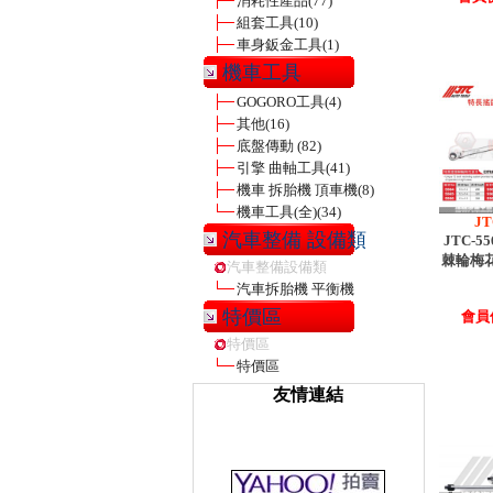
消耗性產品
(77)
組套工具
(10)
車身鈑金工具
(1)
機車工具
GOGORO工具
(4)
其他
(16)
底盤傳動
(82)
引擎 曲軸工具
(41)
機車 拆胎機 頂車機
(8)
機車工具(全)
(34)
JT
汽車整備 設備類
JTC-5
棘輪梅
汽車整備設備類
汽車拆胎機 平衡機
特價區
會員價
特價區
特價區
友情連結