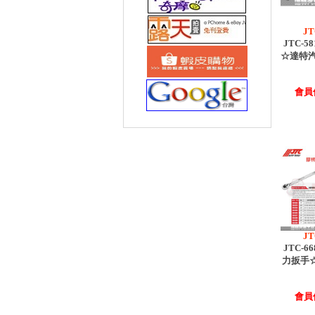
JT
JTC-5
☆達特汽
會員價
JT
JTC-6
力扳手
會員價