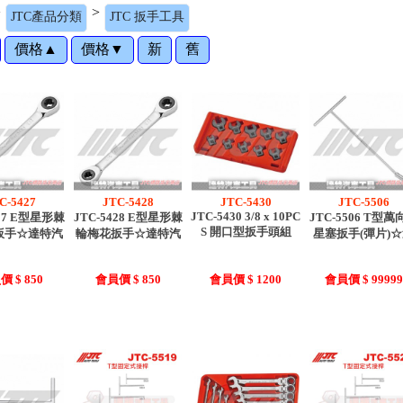
>
>
JTC產品分類
JTC 扳手工具
價格▲
價格▼
新
舊
C-5427
JTC-5428
JTC-5430
JTC-5506
JTC-5430 3/8 x 10PC
427 E型星形棘
JTC-5428 E型星形棘
JTC-5506 T型萬
S 開口型扳手頭組
扳手☆達特汽
輪梅花扳手☆達特汽
星塞扳手(彈片)
 $ 850
會員價 $ 850
會員價 $ 1200
會員價 $ 99999