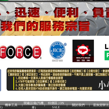
開廠設備(汽機
特價區 | ON
機車工具
關於我們
退換貨辦法
E)
SALE
車)