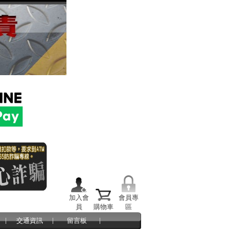
加入會
會員專
員
購物車
區
交通資訊
留言板