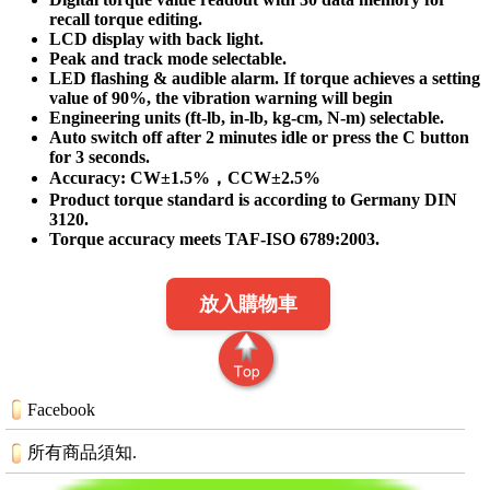
recall torque editing.
LCD display with back light.
Peak and track mode selectable.
LED flashing & audible alarm. If torque achieves a setting
value of 90%, the vibration warning will begin
Engineering units (ft-lb, in-lb, kg-cm, N-m) selectable.
Auto switch off after 2 minutes idle or press the C button
for 3 seconds.
Accuracy: CW±1.5%，CCW±2.5%
Product torque standard is according to Germany DIN
3120.
Torque accuracy meets TAF-ISO 6789:2003.
放入購物車
Facebook
所有商品須知.