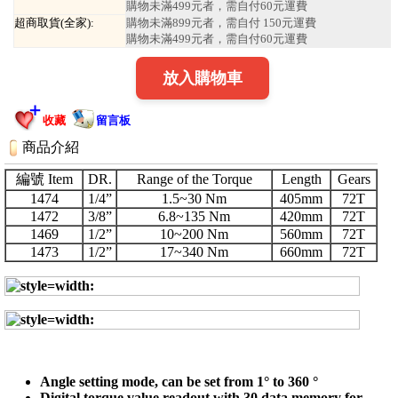
購物未滿499元者，需自付60元運費
超商取貨(全家):
購物未滿899元者，需自付 150元運費
購物未滿499元者，需自付60元運費
放入購物車
收藏
留言板
商品介紹
編號 Item
DR.
Range of the Torque
Length
Gears
1474
1/4”
1.5~30 Nm
405mm
72T
1472
3/8”
6.8~135 Nm
420mm
72T
1469
1/2”
10~200 Nm
560mm
72T
1473
1/2”
17~340 Nm
660mm
72T
Angle setting mode, can be set from 1° to 360 °
Digital torque value readout with 30 data memory for