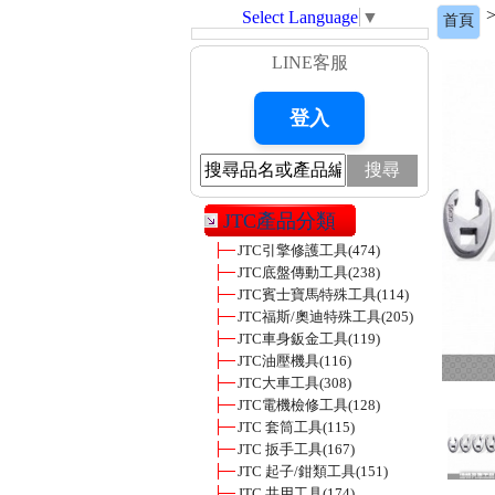
Select Language
▼
首頁
LINE客服
搜尋
JTC產品分類
JTC引擎修護工具
(474)
JTC底盤傳動工具
(238)
JTC賓士寶馬特殊工具
(114)
JTC福斯/奧迪特殊工具
(205)
JTC車身鈑金工具
(119)
JTC油壓機具
(116)
JTC大車工具
(308)
JTC電機檢修工具
(128)
JTC 套筒工具
(115)
JTC 扳手工具
(167)
JTC 起子/鉗類工具
(151)
JTC 共用工具
(174)