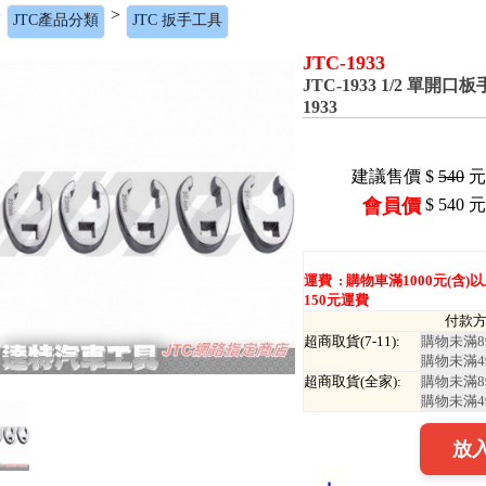
>
>
JTC產品分類
JTC 扳手工具
JTC-1933
JTC-1933 1/2 單
1933
建議售價
$
540
元
會員價
$
540
元
運費 :
購物車滿1000元(含
150元運費
付款
超商取貨(7-11):
購物未滿8
購物未滿4
超商取貨(全家):
購物未滿8
購物未滿4
放