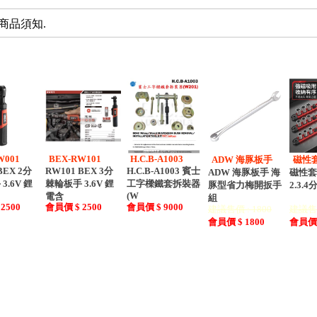
商品須知.
W001
BEX-RW101
H.C.B-A1003
ADW 海豚板手
磁性
BEX 2分
RW101 BEX 3分
H.C.B-A1003 賓士
ADW 海豚板手 海
磁性套
3.6V 鋰
棘輪板手 3.6V 鋰
工字樑鐵套拆裝器
豚型省力梅開扳手
2.3.
(W
電含
組
2500
會員價 $ 2500
會員價 $ 9000
建議售價 : 1800
建議售價
會員價 $ 1800
會員價 