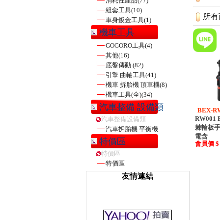
消耗性產品
(77)
組套工具
(10)
所有
車身鈑金工具
(1)
機車工具
GOGORO工具
(4)
其他
(16)
底盤傳動
(82)
引擎 曲軸工具
(41)
機車 拆胎機 頂車機
(8)
機車工具(全)
(34)
汽車整備 設備類
BEX-R
RW001 
汽車整備設備類
棘輪板手 
汽車拆胎機 平衡機
電含
特價區
會員價 $ 
特價區
特價區
友情連結