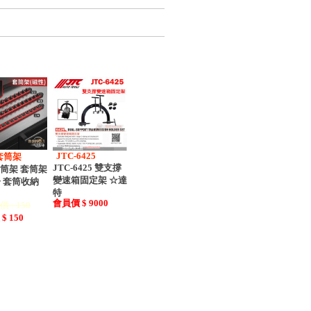
JTC-6425
套筒架
JTC-6425 雙支撐
筒架 套筒架
變速箱固定架 ☆達
4分 套筒收納
特
會員價 $ 9000
 : 150
$ 150