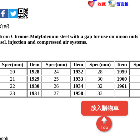
收藏
留言板
介紹
from Chrome-Molybdenum steel with a gap for use on union nuts fi
sel, injection and compressed air systems.
Spec(mm)
Item
Spec(mm)
Item
Spec(mm)
Item
Sp
20
1928
24
1932
28
1959
21
1929
25
1933
30
1960
22
1930
26
1934
32
1961
23
1931
27
1958
33
放入購物車
book