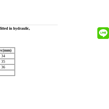
tted in hydraulic,
ec(mm)
34
35
36