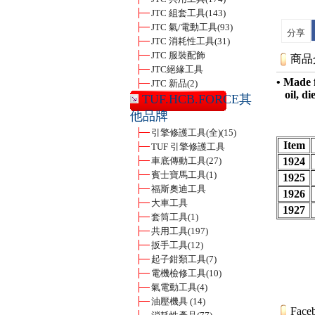
JTC 組套工具
(143)
JTC 氣/電動工具
(93)
分享
JTC 消耗性工具
(31)
JTC 服裝配飾
商品
JTC絕緣工具
• Made 
JTC 新品
(2)
oil, die
TUF.HCB.FORCE其
他品牌
引擎修護工具(全)
(15)
Item
TUF 引擎修護工具
車底傳動工具
(27)
1924
賓士寶馬工具
(1)
1925
福斯奧迪工具
1926
大車工具
1927
套筒工具
(1)
共用工具
(197)
扳手工具
(12)
起子鉗類工具
(7)
電機檢修工具
(10)
氣電動工具
(4)
油壓機具
(14)
Face