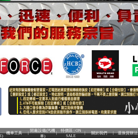
開廠設備(汽機
特價區 | ON
機車工具
關於我們
退換貨辦法
E)
SALE
車)