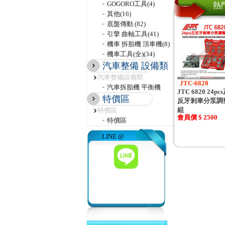
GOGORO工具
(4)
熱
其他
(16)
底盤傳動
(82)
引擎 曲軸工具
(41)
機車 拆胎機 頂車機
(8)
機車工具(全)
(34)
汽車整備 設備類
汽車整備設備類
JTC-6820
汽車拆胎機 平衡機
JTC 6820 24pc
特價區
反牙剎車分泵調
組
特價區
會員價 $ 2500
特價區
LINE @