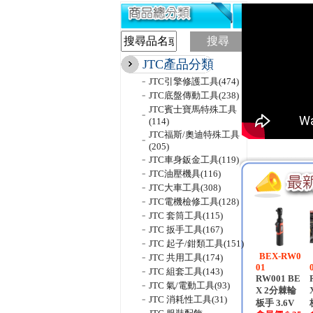
搜尋
JTC產品分類
JTC引擎修護工具
(474)
JTC底盤傳動工具
(238)
JTC賓士寶馬特殊工具
(114)
JTC福斯/奧迪特殊工具
(205)
JTC車身鈑金工具
(119)
JTC油壓機具
(116)
JTC大車工具
(308)
JTC電機檢修工具
(128)
JTC 套筒工具
(115)
JTC 扳手工具
(167)
JTC 起子/鉗類工具
(151)
BEX-RW0
JTC 共用工具
(174)
01
JTC 組套工具
(143)
RW001 BE
JTC 氣/電動工具
(93)
X 2分棘輪
JTC 消耗性工具
(31)
板手 3.6V