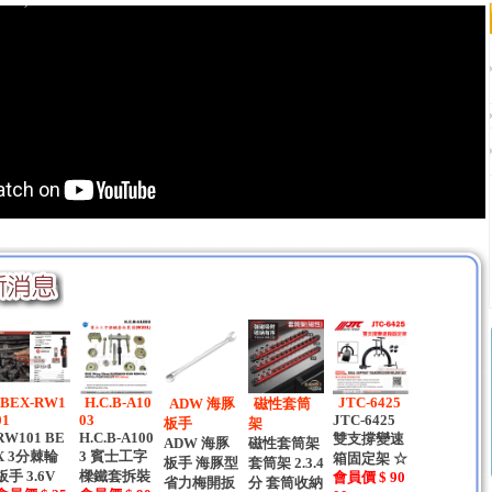
BEX-RW1
H.C.B-A10
JTC-6425
ADW 海豚
磁性套筒
01
03
JTC-6425
板手
架
RW101 BE
H.C.B-A100
雙支撐變速
ADW 海豚
磁性套筒架
X 3分棘輪
3 賓士工字
箱固定架 ☆
板手 海豚型
套筒架 2.3.4
板手 3.6V
樑鐵套拆裝
會員價 $ 90
達特
省力梅開扳
分 套筒收納