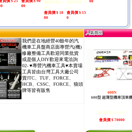
會員價 $ 25
會員價 $ 90
鋰電含
器(W
00
建議售價 : 1
建議售價 : 1
手組
00
00
800
50
會員價 $ 18
會員價 $ 15
00
0
我們是在地經營40餘年的汽
機車工具盤商店面專營汽(機)
修廠整備工具歡迎同業批貨
或是個人DIY歡迎來電洽詢
02- ♥專營汽機車工具♥本賣場
工具皆由台灣工具大廠公司
貨JTC、TUF、FORCE、
HCB、CSSC、FORCE、狼頭
牌等皆有販售
600N
600型 超薄型機車頂車
建議售價 : 80000
會員價 $ 70000