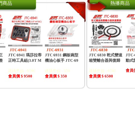
門商品
熱播商品
JTC-6941
JTC-6931
JTC-6830
JTC
s正
JTC 6941 瑪莎拉蒂
JTC 6931 鋼板碗型
JTC 6830 乾式變速
JTC
整
正時工具組(3.0T M
機油心板手 JTC-69
箱雙離合器與復歸
動式
會員價
建議售價 : 9500
建議售價 : 350
建議售價 : 6500
會員價 $ 9500
會員價 $ 350
會員價 $ 6500