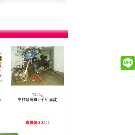
750kg
機
中柱頂高機 ( 千斤頂型)
建議售價 : 12000
會員價 $ 8500