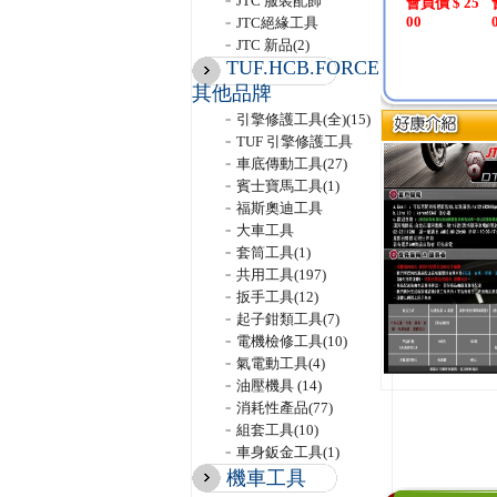
JTC 服裝配飾
會員價 $ 25
鋰電含
00
JTC絕緣工具
JTC 新品
(2)
TUF.HCB.FORCE
其他品牌
引擎修護工具(全)
(15)
TUF 引擎修護工具
車底傳動工具
(27)
賓士寶馬工具
(1)
福斯奧迪工具
大車工具
套筒工具
(1)
共用工具
(197)
扳手工具
(12)
起子鉗類工具
(7)
電機檢修工具
(10)
氣電動工具
(4)
油壓機具
(14)
消耗性產品
(77)
組套工具
(10)
車身鈑金工具
(1)
機車工具