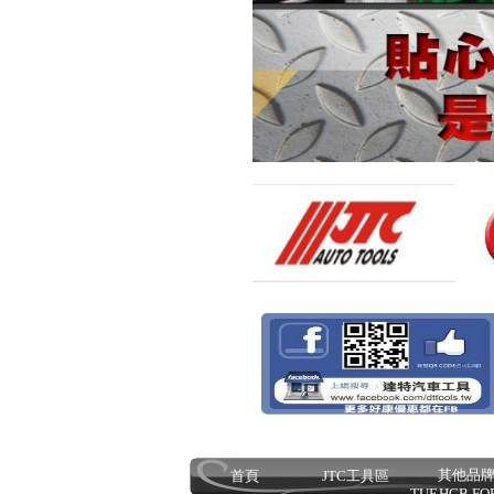
其他品
首頁
JTC工具區
TUF.HCB.FO