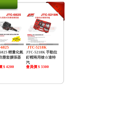
-6825
JTC-5218K
-6825 輕量化氣
JTC-5218K 手動拉
防塵套擴張器
釘帽兩用槍☆達特
汽
 $ 4200
會員價 $ 3300